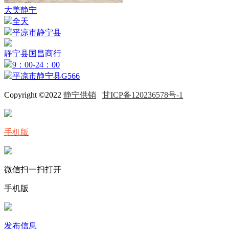
大美静宁
全天
平凉市静宁县
静宁县国昌商行
9：00-24：00
平凉市静宁县G566
Copyright ©2022
静宁供销
甘ICP备120236578号-1
手机版
微信扫一扫打开
手机版
发布信息