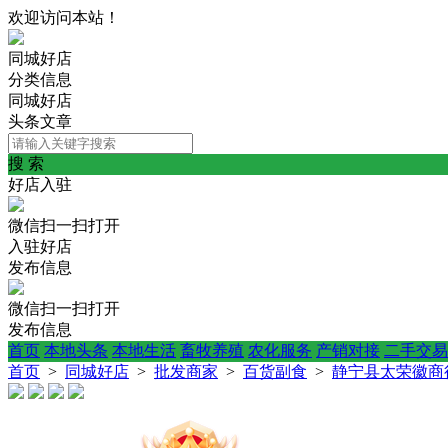
欢迎访问本站！
同城好店
分类信息
同城好店
头条文章
搜 索
好店入驻
微信扫一扫打开
入驻好店
发布信息
微信扫一扫打开
发布信息
首页
本地头条
本地生活
畜牧养殖
农化服务
产销对接
二手交易
首页
>
同城好店
>
批发商家
>
百货副食
>
静宁县太荣徽商