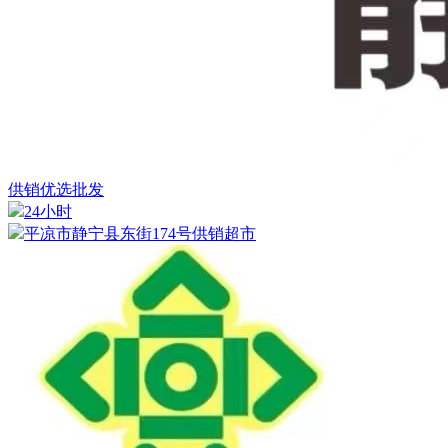
供销优选批发
24小时
平凉市静宁县东街174号供销超市