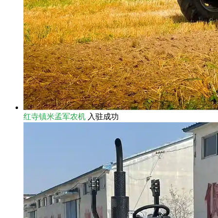
红寺镇米孟军农机
入驻成功