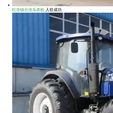
红寺镇吕佳乐农机
入驻成功