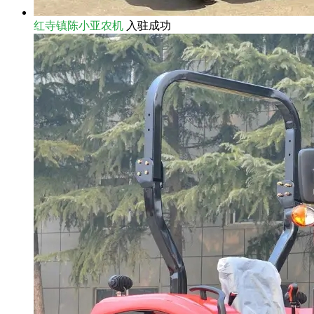
红寺镇陈小亚农机
入驻成功