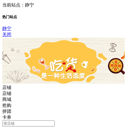
当前站点：静宁
热门站点
静宁
关闭
店铺
店铺
商城
抢购
拼团
卡券