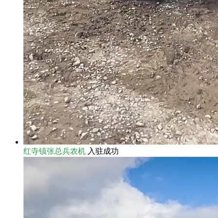
红寺镇张总兵农机
入驻成功