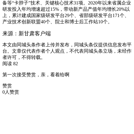
备等“卡脖子”技术、关键核心技术31项。2020年以来省属企业
研发投入年均增速超过15%，带动新产品产值年均增长20%以
上，累计建成国家级研发平台29个、省部级研发平台171个、
产业技术创新联盟40个、院士和博士后工作站10个。
来源：新甘肃客户端
本文由同城头条作者上传并发布，同城头条仅提供信息发布平
台。文章仅代表作者个人观点，不代表同城头条立场，未经作
者许可，不得转载。
阅读 82
第一次接受赞赏，亲，看着给啊
赞赏
0人赞赏