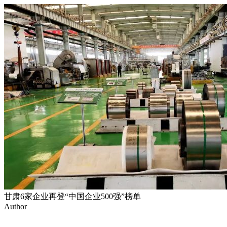
甘肃6家企业再登“中国企业500强”榜单
Author