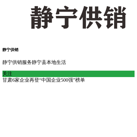
静宁供销
静宁供销服务静宁县本地生活
关注
甘肃6家企业再登“中国企业500强”榜单