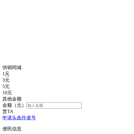
供销同城
1
元
3
元
5
元
10
元
其他金额
金额（元）
赏TA
申请头条作者号
便民信息