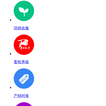
供销农服
畜牧养殖
产销对接