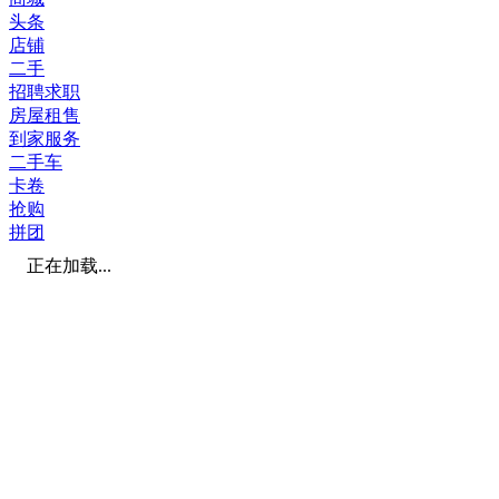
头条
店铺
二手
招聘求职
房屋租售
到家服务
二手车
卡卷
抢购
拼团
正在加载...