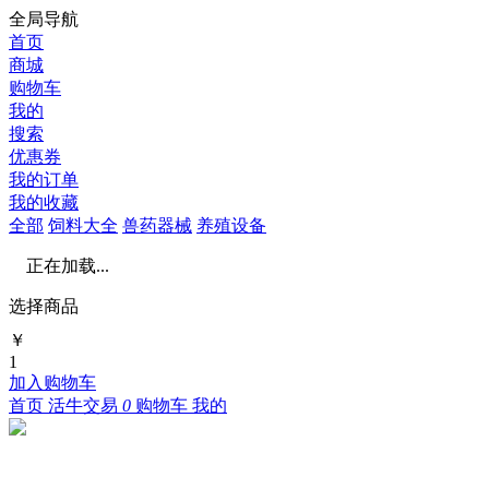
全局导航
首页
商城
购物车
我的
搜索
优惠券
我的订单
我的收藏
全部
饲料大全
兽药器械
养殖设备
正在加载...
选择商品
￥
1
加入购物车
首页
活牛交易
0
购物车
我的