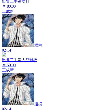
出售二手运动鞋
￥
80.00
二成新
梧桐
02-14
出售二手贵人鸟球衣
￥
50.00
三成新
梧桐
02-14