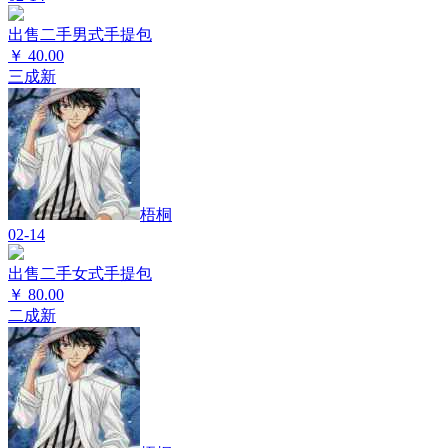
出售二手男式手提包
￥
40.00
三成新
梧桐
02-14
出售二手女式手提包
￥
80.00
二成新