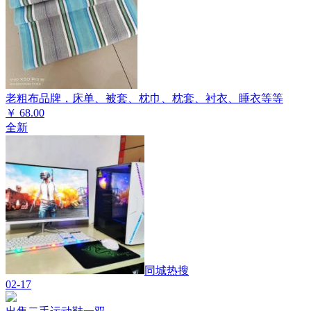
老粗布品牌，床单、被套、枕巾、枕套、衬衣、睡衣等等
￥
68.00
全新
同城热搜
02-17