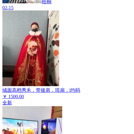
梧桐
02-15
绒面高档秀禾，带披肩，瑶扇，l均码
￥
1500.00
全新