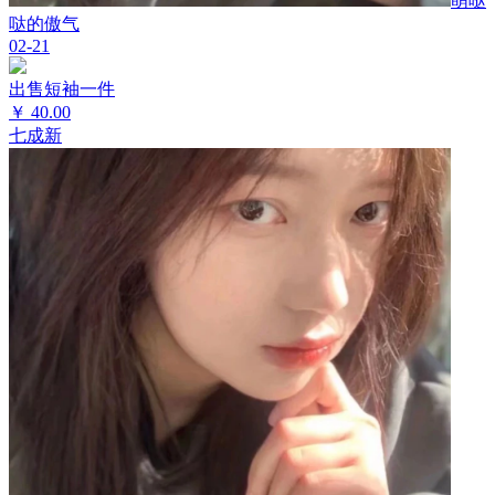
萌哒
哒的傲气
02-21
出售短袖一件
￥
40.00
七成新