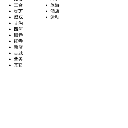
三合
旅游
灵芝
酒店
威戎
运动
甘沟
四河
细巷
红寺
新店
古城
曹务
其它