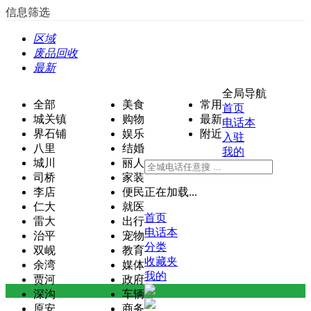
信息筛选
区域
废品回收
最新
全局导航
全部
美食
常用
首页
城关镇
购物
最新
电话本
界石铺
娱乐
附近
入驻
八里
结婚
我的
城川
丽人
司桥
家装
李店
便民
正在加载...
仁大
就医
首页
雷大
出行
电话本
治平
宠物
分类
双岘
教育
收藏夹
余湾
媒体
我的
贾河
政府
深沟
车辆
原安
商务