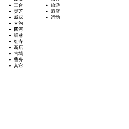
三合
旅游
灵芝
酒店
威戎
运动
甘沟
四河
细巷
红寺
新店
古城
曹务
其它