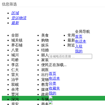
信息筛选
区域
货运物流
最新
全局导航
全部
美食
常用
首页
城关镇
购物
最新
电话本
界石铺
娱乐
附近
入驻
八里
结婚
我的
城川
丽人
司桥
家装
李店
便民
正在加载...
仁大
就医
首页
雷大
出行
电话本
治平
宠物
分类
双岘
教育
收藏夹
余湾
媒体
我的
贾河
政府
深沟
车辆
原安
商务