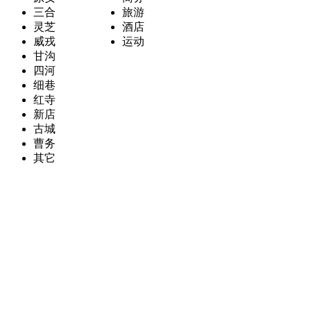
三合
旅游
灵芝
酒店
威戎
运动
甘沟
四河
细巷
红寺
新店
古城
曹务
其它