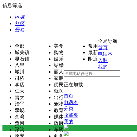
信息筛选
区域
社区
最新
全局导航
全部
美食
常用
首页
城关镇
购物
最新
电话本
界石铺
娱乐
附近
入驻
八里
结婚
我的
城川
丽人
司桥
家装
李店
便民
正在加载...
仁大
就医
首页
雷大
出行
电话本
治平
宠物
分类
双岘
教育
收藏夹
余湾
媒体
我的
贾河
政府
深沟
车辆
原安
商务