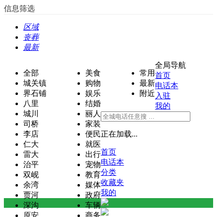
信息筛选
区域
丧葬
最新
全局导航
全部
美食
常用
首页
城关镇
购物
最新
电话本
界石铺
娱乐
附近
入驻
八里
结婚
我的
城川
丽人
司桥
家装
李店
便民
正在加载...
仁大
就医
首页
雷大
出行
电话本
治平
宠物
分类
双岘
教育
收藏夹
余湾
媒体
我的
贾河
政府
深沟
车辆
原安
商务