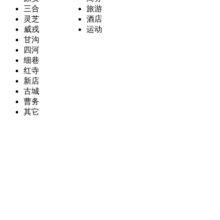
三合
旅游
灵芝
酒店
威戎
运动
甘沟
四河
细巷
红寺
新店
古城
曹务
其它